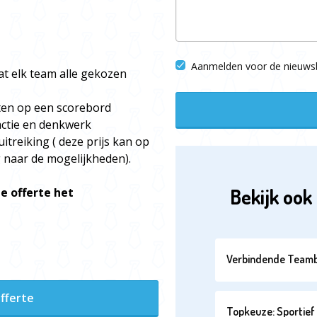
Aanmelden voor de nieuwsb
t elk team alle gekozen
ten op een scorebord
actie en denkwerk
itreiking ( deze prijs kan op
 naar de mogelijkheden).
Bekijk ook 
e offerte het
Verbindende Teamb
fferte
Topkeuze: Sportief 