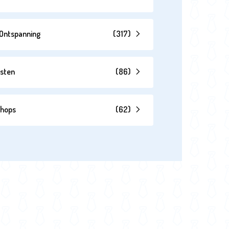
& Ontspanning
(
317
)
esten
(
86
)
shops
(
62
)