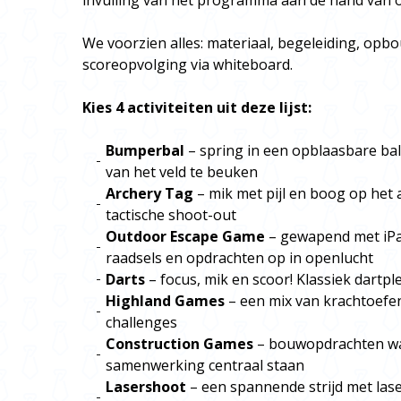
invulling van het programma aan de hand van on
We voorzien alles: materiaal, begeleiding, opbo
scoreopvolging via whiteboard.
Kies 4 activiteiten uit deze lijst:
Bumperbal
– spring in een opblaasbare ba
van het veld te beuken
Archery Tag
– mik met pijl en boog op het 
tactische shoot-out
Outdoor Escape Game
– gewapend met iPad
raadsels en opdrachten op in openlucht
Darts
– focus, mik en scoor! Klassiek dartpl
Highland Games
– een mix van krachtoefe
challenges
Construction Games
– bouwopdrachten waar
samenwerking centraal staan
Lasershoot
– een spannende strijd met las