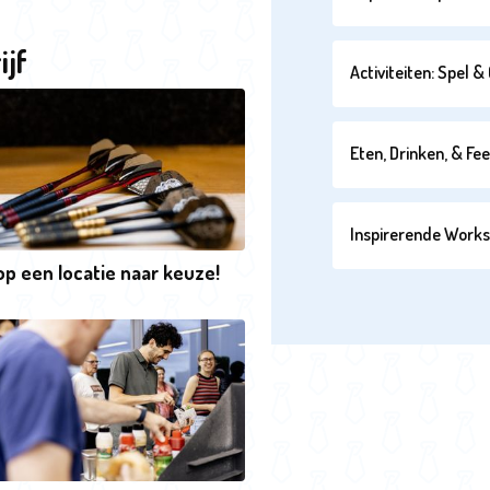
ijf
Activiteiten: Spel 
Eten, Drinken, & Fe
Inspirerende Work
op een locatie naar keuze!