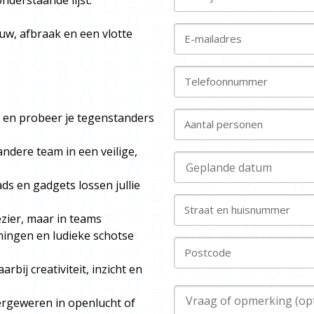
derstaande lijst.
uw, afbraak en een vlotte
E-mailadres
Telefoonnummer
l en probeer je tegenstanders
Aantal personen
andere team in een veilige,
s en gadgets lossen jullie
Straat en huisnummer
ezier, maar in teams
ningen en ludieke schotse
Postcode
bij creativiteit, inzicht en
ergeweren in openlucht of