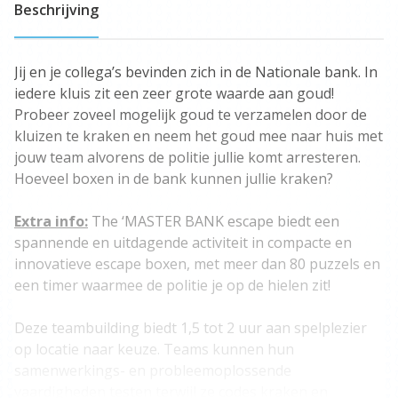
Beschrijving
Jij en je collega’s bevinden zich in de Nationale bank. In
iedere kluis zit een zeer grote waarde aan goud!
Probeer zoveel mogelijk goud te verzamelen door de
kluizen te kraken en neem het goud mee naar huis met
jouw team alvorens de politie jullie komt arresteren.
Hoeveel boxen in de bank kunnen jullie kraken?
Extra info:
The ‘MASTER BANK escape biedt een
spannende en uitdagende activiteit in compacte en
innovatieve escape boxen, met meer dan 80 puzzels en
een timer waarmee de politie je op de hielen zit!
Deze teambuilding biedt 1,5 tot 2 uur aan spelplezier
op locatie naar keuze. Teams kunnen hun
samenwerkings- en probleemoplossende
vaardigheden testen terwijl ze codes kraken en