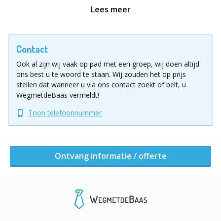
geheime boodschappen ontcijferen. The ‘MASTER
Lees meer
BANK’ escape teambuilding wordt begeleid door de
aanwezige Escape-experts zodat jij en je team zich
volledig kunnen concentreren op het plezier en de
Contact
opwinding van the ‘MASTER BANK’ escape. Goede
Ook al zijn wij vaak op pad met een groep, wij doen altijd
communicatie en “out-of-the-box” denken zullen
ons best u te woord te staan.
Wij zouden het op prijs
noodzakelijk zijn!
stellen dat wanneer u via ons contact zoekt of belt, u
WegmetdeBaas vermeldt!
Bereid je voor op een escape avontuur uit de Nationale
Toon telefoonnummer
bank die je niet snel zal vergeten!
Praktische info:
Het programma The ‘MASTER BANK’
escape is een indoor of outdoor programma. Is een
Ontvang informatie / offerte
beetje te zien welk weer het is de dag zelf of wat je zelf
verkiest!
Taal escape boxen:
Nederlands, Engels & Frans
Ligging uitje