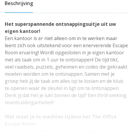
Beschrijving
Het superspannende ontsnappingsuitje uit uw
eigen kantoor!
Een kantoor is er niet alleen om in te werken maar
leent zich ook uitstekend voor een enerverende Escape
Room ervaring! Wordt opgesloten in je eigen kantoor
met als taak om in 1 uur te ontsnappen! De tijd tikt,
veel raadsels, puzzels, geheimen en codes die gekraakt
moeten worden om te ontsnappen. Samen met je
groep heb jij de taak om alles op te lossen en de kluis
te openen waar de sleutel in ligt om te ontsnappen.
Denk jij dat het je lukt binnen de tijd? Een thrill seeking
teambuildingactiviteit!
Wat staat je te wachten tijdens het The Office
Escape Room
Ook zo de behoefte om eens te ontsnappen uit de