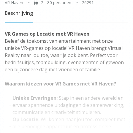
VR Haven
2 - 80 personen
26291
Beschrijving
VR Games op Locatie met VR Haven
Beleef de toekomst van entertainment met onze
unieke VR-games op locatie! VR Haven brengt Virtual
Reality naar jou toe, waar je ook bent. Perfect voor
bedrijfsuitjes, teambuilding, evenementen of gewoon
een bijzondere dag met vrienden of familie.
Waarom kiezen voor VR Games met VR Haven?
Unieke Ervaringen:
Stap in een andere wereld en
ervaar spannende uitdagingen die samenwerking,
communicatie en creativiteit stimuleren.
Op Locatie:
Wij komen naar jou toe, compleet met
alle benodigde apparatuur en professionele