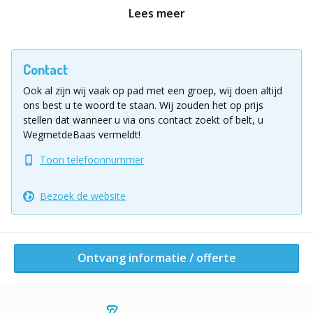
begeleiding. Geen gedoe, alleen plezier!
Lees meer
Voor Iedereen:
Of je nu een ervaren gamer bent of
voor het eerst VR probeert, onze spellen zijn
toegankelijk en geschikt voor alle niveaus.
Contact
Dynamisch en Interactief:
Kies uit een breed
aanbod van VR-games, van spannende escape
Ook al zijn wij vaak op pad met een groep, wij doen altijd
rooms en actie-avonturen tot meeslepende
ons best u te woord te staan.
Wij zouden het op prijs
puzzelspellen.
stellen dat wanneer u via ons contact zoekt of belt, u
WegmetdeBaas vermeldt!
Hoe werkt het?
Toon telefoonnummer
Contact & Planning:
Samen bespreken we jouw
Bezoek de website
wensen en de ideale locatie.
Installatie:
Ons team zorgt voor een vlekkeloze
opbouw en begeleiding ter plaatse.
Spelen maar!
Geniet van onvergetelijke VR-
Ontvang informatie / offerte
ervaringen, zonder je ergens zorgen over te
maken.