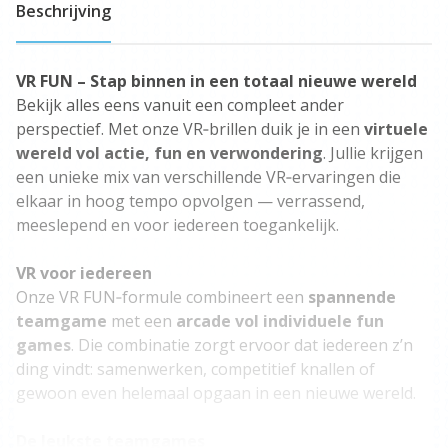
Beschrijving
VR FUN – Stap binnen in een totaal nieuwe wereld
Bekijk alles eens vanuit een compleet ander
perspectief. Met onze VR‑brillen duik je in een
virtuele
wereld vol actie,
fun
en verwondering
. Jullie krijgen
een unieke mix van verschillende VR‑ervaringen die
elkaar in hoog tempo opvolgen — verrassend,
meeslepend en voor iedereen toegankelijk.
VR voor iedereen
Onze VR FUN‑formule combineert een
spannende
teamgame
met een
arcade vol individuele
fun
games
. Die combinatie zorgt ervoor dat iedereen z’n
ding vindt: samenwerken, competitief knallen of
gewoon even helemaal opgaan in een nieuwe wereld.
De leukste teamgames