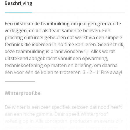
Beschrijving
Een uitstekende teambuilding om je eigen grenzen te
verleggen, en dit als team samen te beleven. Een
prachtig cultureel gebeuren dat werkt via een simpele
techniek die iedereen in no time kan leren. Geen schrik,
deze teambuilding is brandwondenvrij! Alles wordt
uitstekend aangebracht vanuit een opwarming,
techniekoefening op matten en briefing, om daarna
één voor één de kolen te trotseren. 3 - 2 - 1: Fire away!
_______________
Winterproof.be
De winter is een zeer specifiek seizoen dat nood heeft
aan een niche gamma. Daar speelt Winterproof
volledig op in. Alle concepten, producten en events zijn
specifiek verbonden aan een winters thema, of gaan