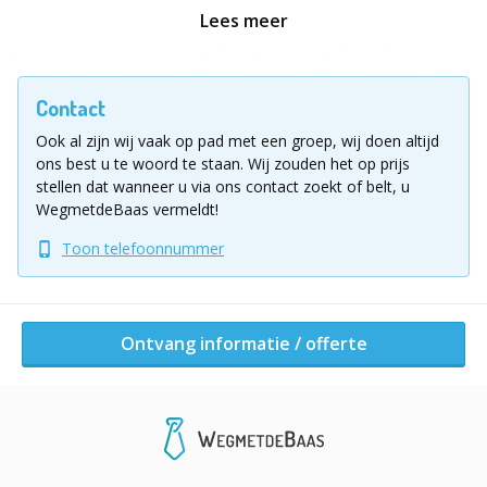
gericht indoor door. Ze zijn winterproof.
Lees meer
________________
Vul voor meer informatie of een vrijblijvende
Contact
offerte het aanvraagformulier in!
Ook al zijn wij vaak op pad met een groep, wij doen altijd
ons best u te woord te staan.
Wij zouden het op prijs
Ligging uitje
stellen dat wanneer u via ons contact zoekt of belt, u
Walk on Fire gaat idealiter door op gras. We dienen een
WegmetdeBaas vermeldt!
vuurtje te maken om de kolen te genereren. Wij
hebben reeds vele locaties in gedachten.
Toon telefoonnummer
Ontvang informatie / offerte
Ontvang informatie / offerte
Andere activiteiten van dit bedrijf