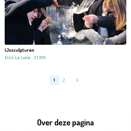
IJssculpturen
Ecco La Luna
-
21359
2
1
Over deze pagina