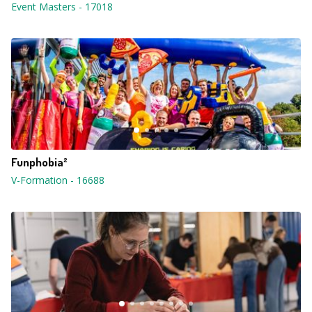
Event Masters
-
17018
Funphobia²
V-Formation
-
16688