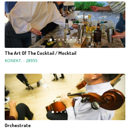
The Art Of The Cocktail / Mocktail
KONEKT.
-
28955
Orchestrate