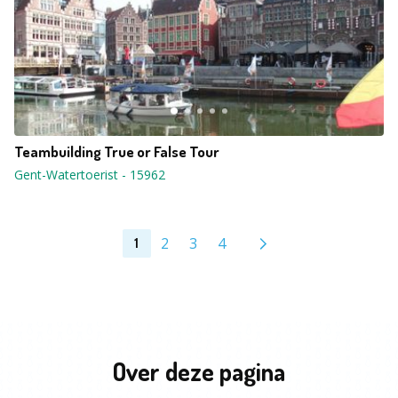
Teambuilding True or False Tour
Gent-Watertoerist
-
15962
2
3
4
1
Over deze pagina