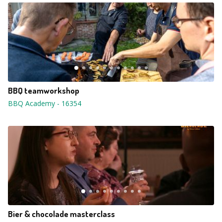
BBQ teamworkshop
BBQ Academy
-
16354
Bier & chocolade masterclass