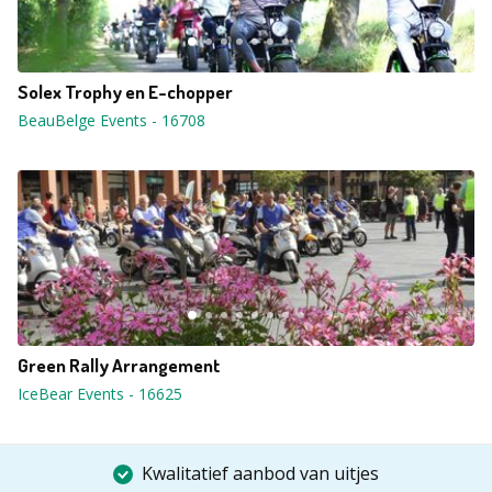
Solex Trophy en E-chopper
BeauBelge Events
-
16708
Green Rally Arrangement
IceBear Events
-
16625
Kwalitatief aanbod van uitjes