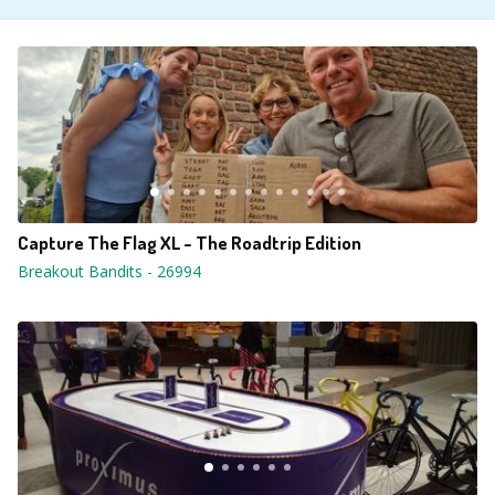
Capture The Flag XL - The Roadtrip Edition
Breakout Bandits
-
26994