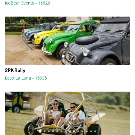
IceBear Events
-
16626
2PK Rally
Ecco La Luna
-
15935