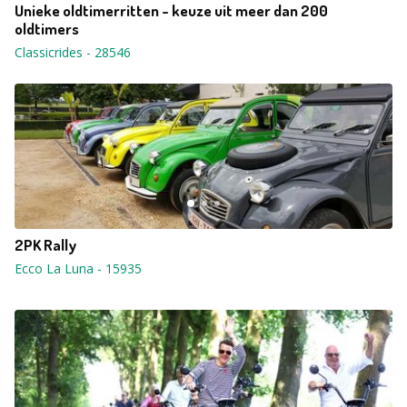
Unieke oldtimerritten - keuze uit meer dan 200
oldtimers
Classicrides
-
28546
2PK Rally
Ecco La Luna
-
15935