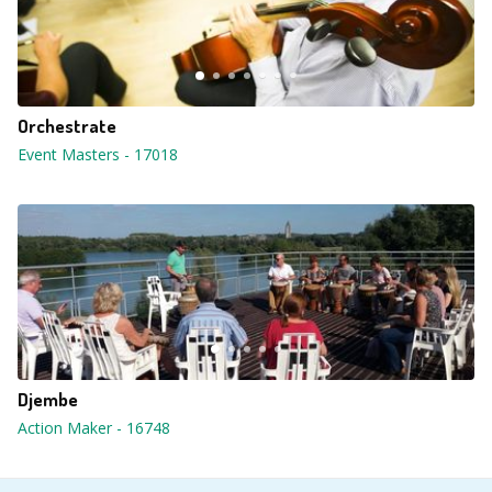
Orchestrate
Event Masters
-
17018
Djembe
Action Maker
-
16748