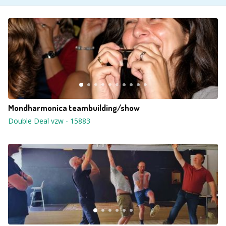
Mondharmonica teambuilding/show
Double Deal vzw
-
15883