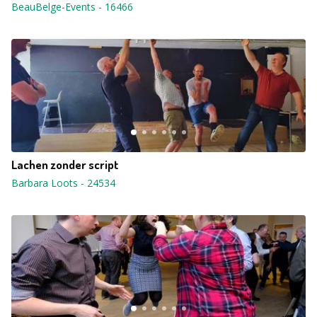
BeauBelge-Events
-
16466
Lachen zonder script
Barbara Loots
-
24534