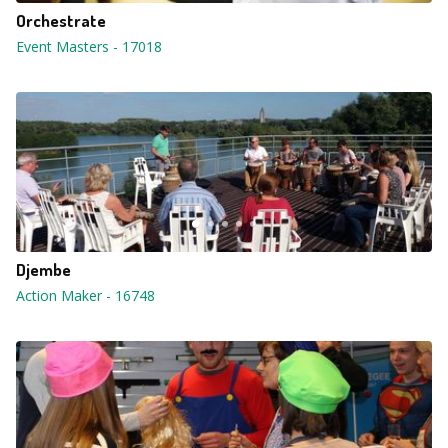
Orchestrate
Event Masters
-
17018
Djembe
Action Maker
-
16748