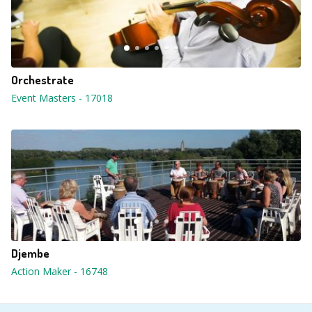
Orchestrate
Event Masters
-
17018
Djembe
Action Maker
-
16748