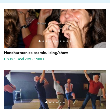
Mondharmonica teambuilding/show
Double Deal vzw
-
15883