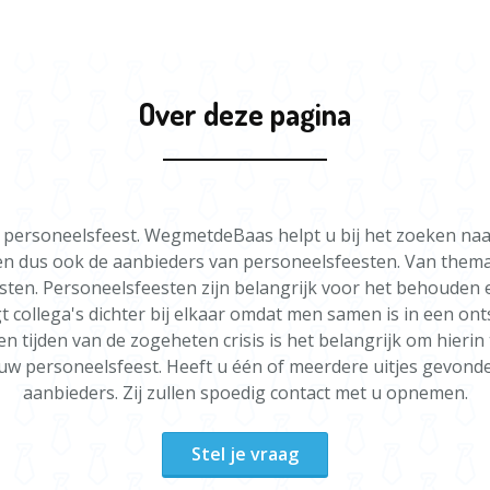
Een complete
Meer info
(vanaf 4 uur)
Voor meer inf
formulier invu
SPECIAL EDI
"All I Want f
Over deze pagina
Kerst-editie.
-90s Quiz - Ke
 een personeelsfeest. WegmetdeBaas helpt u bij het zoeken n
en dus ook de aanbieders van personeelsfeesten. Van thema
sten. Personeelsfeesten zijn belangrijk voor het behouden e
 collega's dichter bij elkaar omdat men samen is in een ont
en tijden van de zogeheten crisis is het belangrijk om hierin 
w personeelsfeest. Heeft u één of meerdere uitjes gevonden
aanbieders. Zij zullen spoedig contact met u opnemen.
Stel je vraag