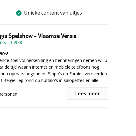
t
Unieke content van uitjes
gia Spelshow - Vlaamse Versie
nts
-
15938
 90s!
ende spel vol herkenning en herinneringen nemen wij u
r de tijd waarin internet en mobiele telefoons nog
 hun opmars begonnen. Flippo’s en Furbies veroverden
f België liep rond op buffalo's in salopettes en alle
 waren verliefd op Nick van de Backstreet Boys. Jawel
Lees meer
lgia Spel neemt u mee terug naar de zinderende jaren
personen
 u onderling de strijd aan in een Nineties Nieuwsquiz,
ortuin, een spetterende 90s Karaoke Battle en nog
ast het spannende spelelement staat deze heerlijke
mory lane’ ook garant voor een avond (of middag) vol
tiviteit en saamhorigheid. We komen allemaal ergens