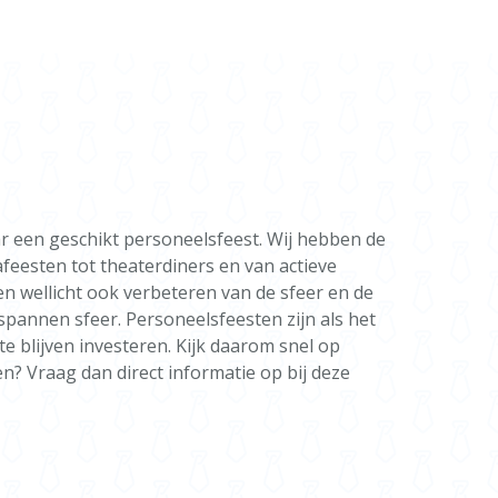
 90s Nostalgia Feestavond
ormatie of een vrijblijvende offerte kunt u het
llen.
TIONS
or Christmas is youuuu" Ook te boeken een 90s Quiz
rst-editie
aar een geschikt personeelsfeest. Wij hebben de
feesten tot theaterdiners en van actieve
n wellicht ook verbeteren van de sfeer en de
spannen sfeer. Personeelsfeesten zijn als het
te blijven investeren. Kijk daarom snel op
? Vraag dan direct informatie op bij deze