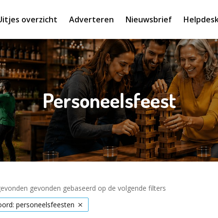
Uitjes overzicht
Adverteren
Nieuwsbrief
Helpdes
Personeelsfeest
 gevonden gevonden gebaseerd op de volgende filters
ord: personeelsfeesten