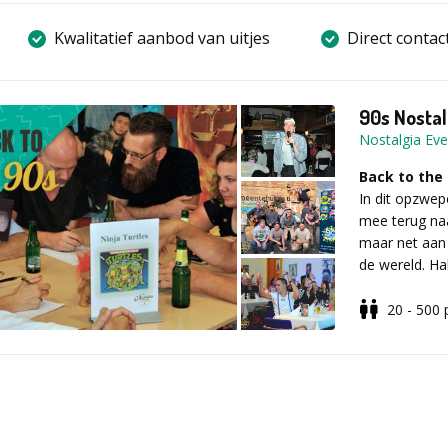
Kwalitatief aanbod van uitjes
Direct contac
90s Nostal
Nostalgia Eve
Back to the
In dit opzwep
mee terug naa
maar net aan
de wereld. Hal
tienermeisjes
het 90s Nosta
20 - 500
negentig!
Inhoud
In teams gaat
Het Rad van F
veel meer! Na
‘trip down me
plezier, posi