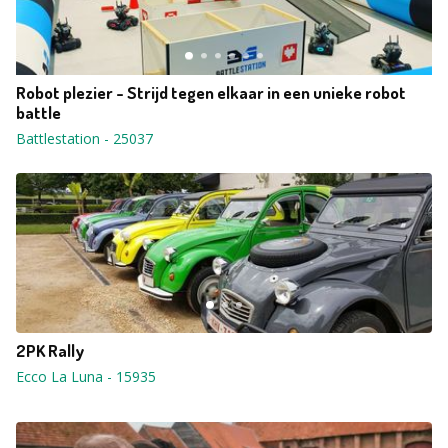
Robot plezier - Strijd tegen elkaar in een unieke robot
battle
Battlestation
-
25037
2PK Rally
Ecco La Luna
-
15935