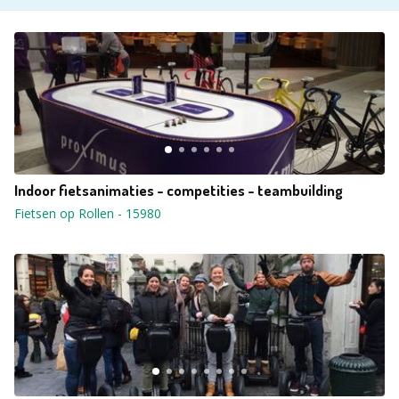
Indoor fietsanimaties - competities - teambuilding
Fietsen op Rollen
-
15980