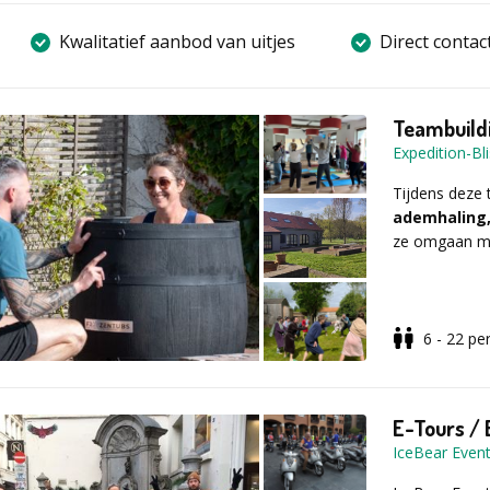
Kwalitatief aanbod van uitjes
Direct contac
Teambuildi
Expedition-Bl
Tijdens deze
ademhaling,
ze omgaan me
Het ijsbad is
6 - 22
pe
zichtbaar te m
rustig?
Alles gebeurt
veiligheid.
E-Tours /
IceBear Even