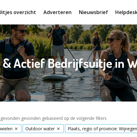
Uitjes overzicht
Adverteren
Nieuwsbrief
Helpdes
 & Actief Bedrijfsuitje in
s gevonden gevonden gebaseerd op de volgende filters
wielen
Outdoor water
Plaats, regio of provincie: Wijnege