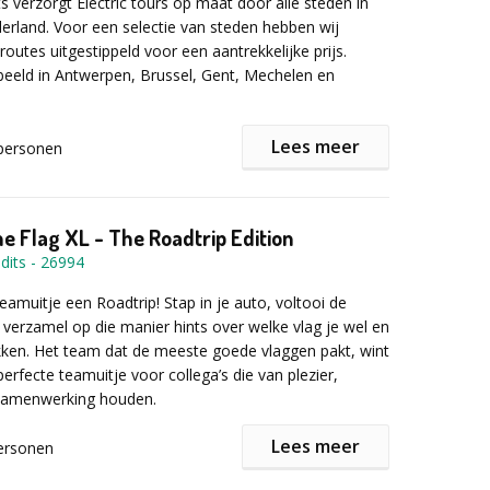
ie uit hun hoofd willen komen en
concreet willen
s verzorgt Electric tours op maat door alle steden in
 stress met hen doet
.
erland. Voor een selectie van steden hebben wij
routes uitgestippeld voor een aantrekkelijke prijs.
beeld in Antwerpen, Brussel, Gent, Mechelen en
 het op?
Lees meer
an een Electric tour bij IceBear Events is dat wij de
personen
uurder zijn die op iedere gewenste locatie kan komen
nder druk
t in?
land en Belgie. IceBear Events heeft meer dan 100
tour begint met een ontvangst en uitleg. Vervolgens
 eigen beheer.
enwerking
elnemer individueel uitleg over het voertuig. Als de hele
e Flag XL - The Roadtrip Edition
n rijden, gaan we op pad en wordt er een leuke tour
dits
-
26994
e desbetreffende locatie.
stress- en communicatiepatronen
eamuitje een Roadtrip! Stap in je auto, voltooi de
ze Electric tour verzorgen met de keuze uit 3
 ervaring die blijft hangen
 verzamel op die manier hints over welke vlag je wel en
e Segway-E-Chopper of E-Scooter (2 personen per
ken. Het team dat de meeste goede vlaggen pakt, wint
ormatie of een vrijblijvende offerte kunt u onderstaand
perfecte teamuitje voor collega’s die van plezier,
llen.
samenwerking houden.
 (1.5 uur- tot 100 personen)
our (1.5 uur- tot 30 personen)
Lees meer
ersonen
our (1.5 uur- tot 20 personen)
74.50 p.p
en voor dit Roadtrip Teamuitje?