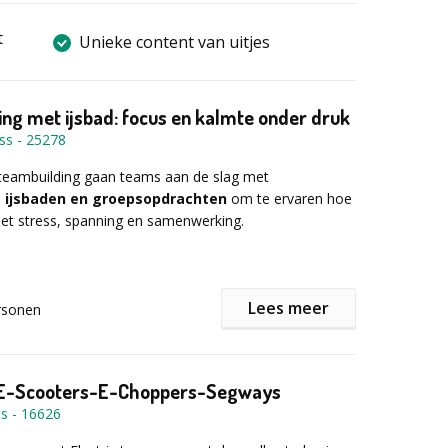
t
Unieke content van uitjes
ng met ijsbad: focus en kalmte onder druk
iss
-
25278
 teambuilding gaan teams aan de slag met
 ijsbaden en groepsopdrachten
om te ervaren hoe
t stress, spanning en samenwerking.
 geen stunt, maar een
praktische tool
om patronen
Lees meer
rsonen
aken: wie neemt leiding, wie blokkeert, wie blijft
vrijblijvend en begeleid
, met aandacht voor
 E-Scooters-E-Choppers-Segways
ts
-
16626