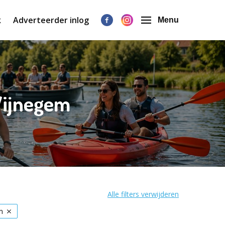
k
Adverteerder inlog
Menu
 Wijnegem
Alle filters verwijderen
m