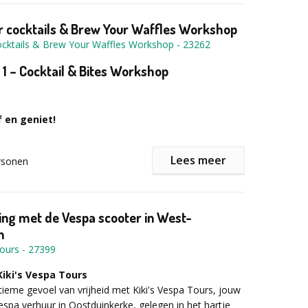
 cocktails & Brew Your Waffles Workshop
ocktails & Brew Your Waffles Workshop
-
23262
 – Cocktail & Bites Workshop
 en geniet!
Lees meer
rsonen
een stijlvolle en gezellige workshop waarin cocktails
n. Tijdens deze interactieve workshop leer je de
n een echte bartender en maak je zelf drie premium
ke cocktail wordt gecombineerd met een zorgvuldig
ng met de Vespa scooter in West-
e bite, zodat smaken perfect samenkomen.
n
Tours
-
27399
Kiki's Vespa Tours
 verwachten?
tieme gevoel van vrijheid met Kiki's Vespa Tours, jouw
Vespa verhuur in Oostduinkerke, gelegen in het hartje