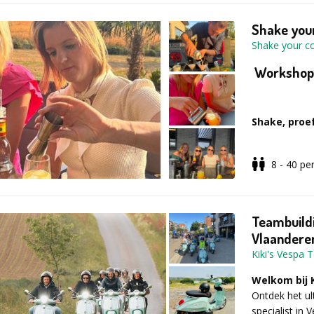
Shake your
Shake your c
Workshop 1
Shake, proef
8 - 40
pe
Beleef samen 
centraal staa
technieken va
cocktails. El
Teambuildi
geselecteerd
Vlaandere
Kiki's Vespa 
Welkom bij 
Wat mag je
Ontdek het ul
specialist in 