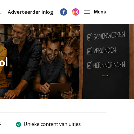
k
Adverteerder inlog
Menu
ol
t
Unieke content van uitjes