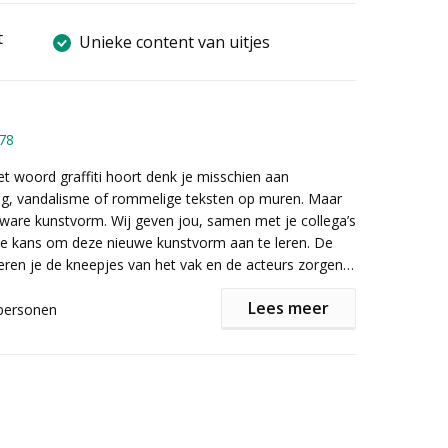
t
Unieke content van uitjes
78
t woord graffiti hoort denk je misschien aan
ing, vandalisme of rommelige teksten op muren. Maar
en ware kunstvorm. Wij geven jou, samen met je collega’s
de kans om deze nieuwe kunstvorm aan te leren. De
eren je de kneepjes van het vak en de acteurs zorgen
e animatie en plezier waardoor jij je meest creatieve
Lees meer
otgeven.
personen
 boottochtje vertrekkende in het hartje van Brussel tot
naast het standaardformule met de graffitiworkshop
an de graffitiworkshop te Vilvoorde. Ongetwijfeld een
verschillende mogelijkheden om een op maat gemaakt
manier om de workshop van start te laten gaan en de
u samen te stellen. Enkele opties zijn:
e brengen. (Dit is mogelijk van mei – oktober)
de mogelijkheden betreffende de combinatie met
kele opties zijn een foodtruck, een BBQ in de tuin van