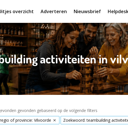
Uitjes overzicht
Adverteren
Nieuwsbrief
Helpdes
uilding activiteiten in vil
 gevonden gevonden gebaseerd op de volgende filters
 regio of provincie: Vilvoorde
Zoekwoord: teambuilding activiteit