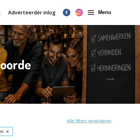
k
Adverteerder inlog
Menu
voorde
Alle filters verwijderen
en