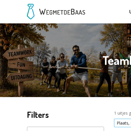
Teamb
Filters
1 uitjes
Plaats,