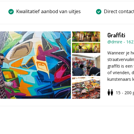
Kwalitatief aanbod van uitjes
Direct contac
Graffiti
@dmire
-
162
Wanneer je he
straatvervuil
graffiti is e
of vrienden, 
kunstenaars l
voor voldoend
kant kan blo
15 - 200
Een gezellig
@dmire biedt 
de locatie v
nog tal van 
bijzondere 
pakket voor jo
sfeer erin t
Verschillen
catering. En