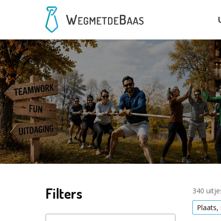
Filters
340 uitj
Plaats,