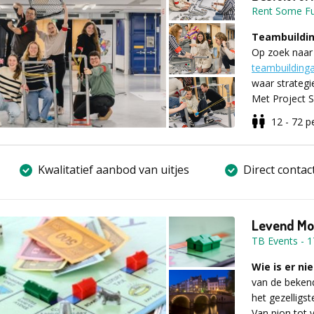
- Prijsje win
Rent Some F
Voor meer inf
Teambuildin
aanvraagformu
Op zoek naar
teambuildingac
waar strategi
Met Project S
teams samenw
12 - 72
p
bouwen. Dit a
raken en de h
Wat kan je 
De ‘Project S
Kwalitatief aanbod van uitjes
Direct contac
om een functi
bouwmateriale
moet slim om
Levend Mo
uitvoeren va
andere strate
TB Events
-
1
investeren in 
Teams zullen 
Wie is er n
upgrades te v
stellen, maar
van de bekend
denken. Om d
het gezelligst
punten te sco
Van pion tot