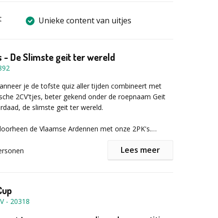
t
Unieke content van uitjes
 - De Slimste geit ter wereld
892
wanneer je de tofste quiz aller tijden combineert met
sche 2CV'tjes, beter gekend onder de roepnaam Geit
rdaad, de slimste geit ter wereld.
n doorheen de Vlaamse Ardennen met onze 2PK's.
dienst is een tablet waarmee jullie navigeren richting
Lees meer
e punt op kaart.
ersonen
rally zijn er verschillende stopplaatsen waar de
ondes uitgevochten zullen worden vanuit jullie
Cup
 het oplossen van de vragen en raadsels krijgen jullie
BV
-
20318
 over de score van de anderen.