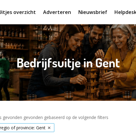
Uitjes overzicht
Adverteren
Nieuwsbrief
Helpdes
Bedrijfsuitje in Gent
es gevonden gevonden gebaseerd op de volgende filters
 regio of provincie: Gent