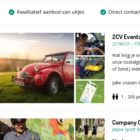
Kwalitatief aanbod van uitjes
Direct contac
2CV Events
2CV&CO
-
15
Wat krijg je 
onze nostalgi
of Eend;) Inde
Jullie cruise
Roadbook van 
het aangeduid
1 - 200
p
Gedurende de 
gekende quizr
Company 
vierwieler. Na
Jeppa Sport 
live feedback