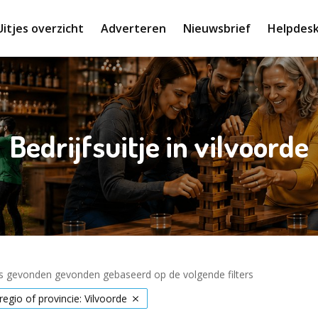
Uitjes overzicht
Adverteren
Nieuwsbrief
Helpdes
Bedrijfsuitje in vilvoorde
es gevonden gevonden gebaseerd op de volgende filters
 regio of provincie: Vilvoorde