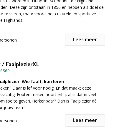
ugustus worden in Dunoon, Schotland, de Highland
en. Deze zijn ontstaan in 1856 en hebben als doel de
ur te vieren, maar vooral het culturele en sportieve
e Highlands.
routes:
chotse tradities herbeleven waar de clans van de
Lees meer
s elkaar ontmoeten. U wordt begroet door het geluid
personen
doedelzakken. Elk lid van de clan zal trots de gekleurde
n familie op zijn kilt en muts dragen. Touwtrekken
n en vrouwen in kilts, boomstammen of kanonskogels
r / FaalplezierXL
 Oorlog
in zakken ..., de vele proeven volgen elkaar op tijdens
Leiestreek
16369
, leuke en spannende competitie.
e Poperinge
lplezier: Wie faalt, kan leren
oeken? Daar is lef voor nodig. En dat maakt deze
 l'eau d'heure
rachtig! Fouten maken hoort erbij, al is dat in veel
 Kempen
om toe te geven. Herkenbaar? Dan is Faalplezier dé
ersroute
r jouw team!
nd
r informatie of een vrijblijvende offerte het
ulier in!
Lees meer
personen
nd
oen?
Collines