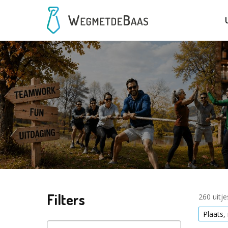
Filters
260 uitj
Plaats,