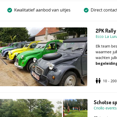
Kwalitatief aanbod van uitjes
Direct contac
2PK Rally
Ecco La Lun
Elk team be
waarmee jul
wachten jull
begeleidin
10 - 200
Optioneel ki
een
hapje e
Schotse s
timings, cate
Criollo events
een voorstel