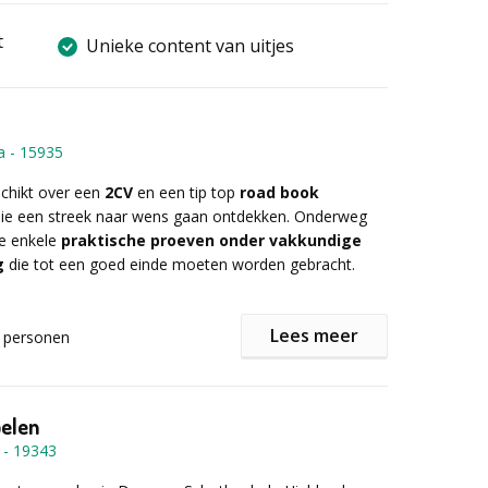
t
Unieke content van uitjes
a
-
15935
schikt over een
2CV
en een tip top
road book
lie een streek naar wens gaan ontdekken. Onderweg
ie enkele
praktische proeven onder vakkundige
g
die tot een goed einde moeten worden gebracht.
Lees meer
personen
jken wij graag mee uit voor enkele tussenstops voor
n een drankje
. Geef ons jullie voorkeuren mee qua
pelen
ring, regio, tussenstops ... en wij werken met plezier
-
19343
 op maat uit.