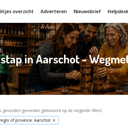
Uitjes overzicht
Adverteren
Nieuwsbrief
Helpdes
tstap in Aarschot - Wegm
es gevonden gevonden gebaseerd op de volgende filters
 regio of provincie: Aarschot