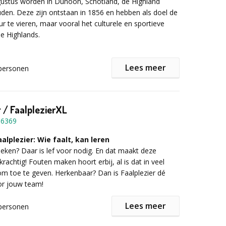
ugustus worden in Dunoon, Schotland, de Highland
en. Deze zijn ontstaan in 1856 en hebben als doel de
ur te vieren, maar vooral het culturele en sportieve
e Highlands.
routes:
chotse tradities herbeleven waar de clans van de
Lees meer
s elkaar ontmoeten. U wordt begroet door het geluid
personen
doedelzakken. Elk lid van de clan zal trots de gekleurde
n familie op zijn kilt en muts dragen. Touwtrekken
n en vrouwen in kilts, boomstammen of kanonskogels
r / FaalplezierXL
 Oorlog
in zakken ..., de vele proeven volgen elkaar op tijdens
Leiestreek
16369
, leuke en spannende competitie.
e Poperinge
lplezier: Wie faalt, kan leren
oeken? Daar is lef voor nodig. En dat maakt deze
 l'eau d'heure
rachtig! Fouten maken hoort erbij, al is dat in veel
 Kempen
om toe te geven. Herkenbaar? Dan is Faalplezier dé
ersroute
r jouw team!
nd
r informatie of een vrijblijvende offerte het
ulier in!
Lees meer
personen
nd
oen?
Collines