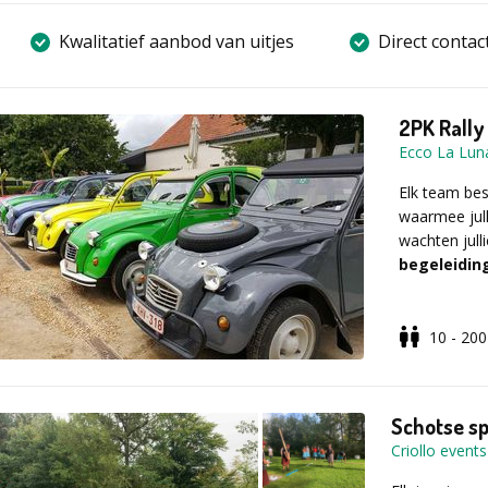
Kwalitatief aanbod van uitjes
Direct contac
2PK Rally
Ecco La Lun
Elk team be
waarmee jul
wachten jull
begeleidin
10 - 200
Optioneel ki
een
hapje e
Schotse s
timings, cate
Criollo events
een voorstel