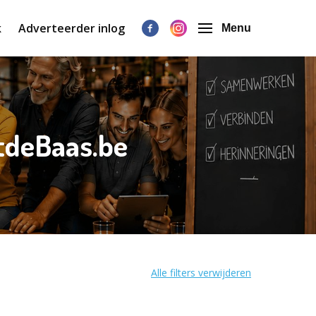
k
Adverteerder inlog
Menu
etdeBaas.be
Alle filters verwijderen