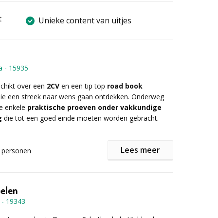
t
Unieke content van uitjes
a
-
15935
schikt over een
2CV
en een tip top
road book
lie een streek naar wens gaan ontdekken. Onderweg
ie enkele
praktische proeven onder vakkundige
g
die tot een goed einde moeten worden gebracht.
Lees meer
personen
jken wij graag mee uit voor enkele tussenstops voor
n een drankje
. Geef ons jullie voorkeuren mee qua
pelen
ring, regio, tussenstops ... en wij werken met plezier
-
19343
 op maat uit.