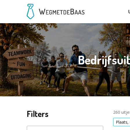
Bedrijfsui
Filters
260 uitj
Plaats,