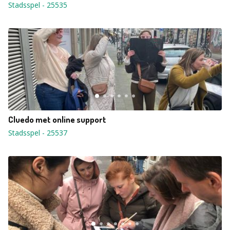
Stadsspel
-
25535
Cluedo met online support
Stadsspel
-
25537