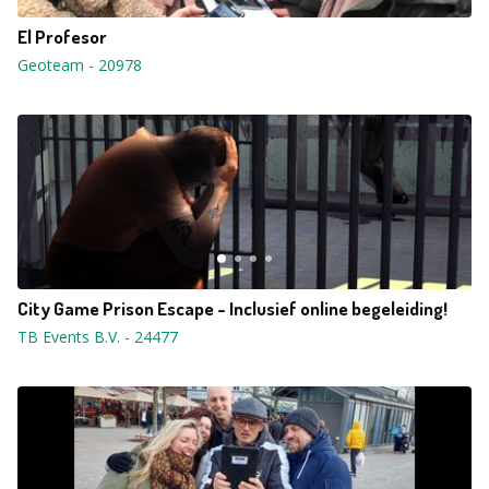
El Profesor
Geoteam
-
20978
City Game Prison Escape - Inclusief online begeleiding!
TB Events B.V.
-
24477