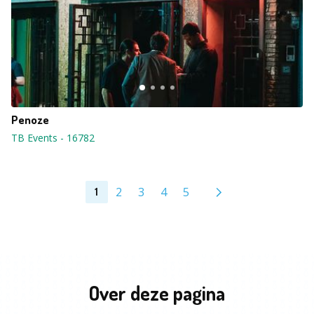
Penoze
TB Events
-
16782
2
3
4
5
1
Over deze pagina