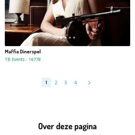
Maffia Dinerspel
TB Events
-
16778
2
3
4
1
Over deze pagina