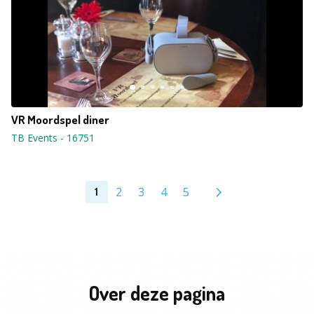
VR Moordspel diner
TB Events
-
16751
2
3
4
5
1
Over deze pagina