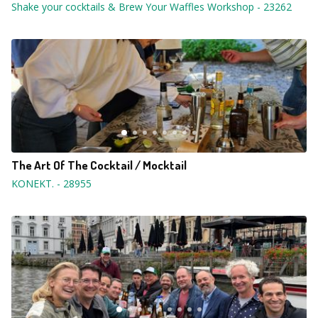
Shake your cocktails & Brew Your Waffles Workshop
-
23262
The Art Of The Cocktail / Mocktail
KONEKT.
-
28955