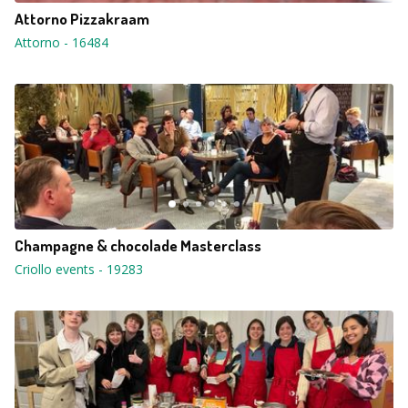
Attorno Pizzakraam
Attorno
-
16484
Champagne & chocolade Masterclass
Criollo events
-
19283