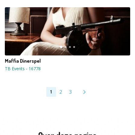
Maffia Dinerspel
TB Events
-
16778
2
3
1