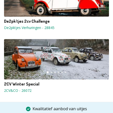
De2pk'tjes 2cv Challenge
De2pktjes Verhuringen
-
28845
2CV Winter Special
2CV&CO
-
26072
Kwalitatief aanbod van uitjes