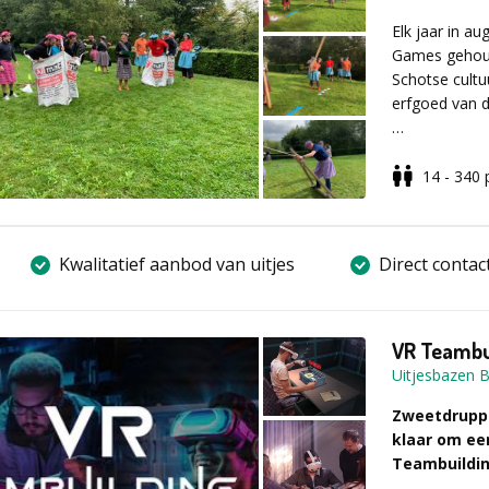
Praktische i
Elk jaar in a
een indoor of
Games gehoud
het is de dag 
Schotse cultu
erfgoed van d
Taal escape
Laten we de S
grote familie
14 - 340
van drums en 
tartan van zij
tussen manne
Kwalitatief aanbod van uitjes
Direct contac
gooien, races 
een sportieve
VR Teambuil
Uitjesbazen B
Zweetdruppel
klaar om ee
Teambuildin