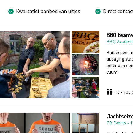
Kwalitatief aanbod van uitjes
Direct contac
BBQ team
BBQ Academ
Barbecueën i
uitdaging sta
beter dan een
vuur?
10 - 100
Na deze team
gezichten en
Maak kennis m
Jachtseizo
toestel doet 
TB Events
-
1
hout, houtskoo