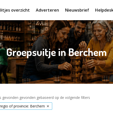
Uitjes overzicht
Adverteren
Nieuwsbrief
Helpdes
Groepsuitje in Berchem
es gevonden gevonden gebaseerd op de volgende filters
 regio of provincie: Berchem