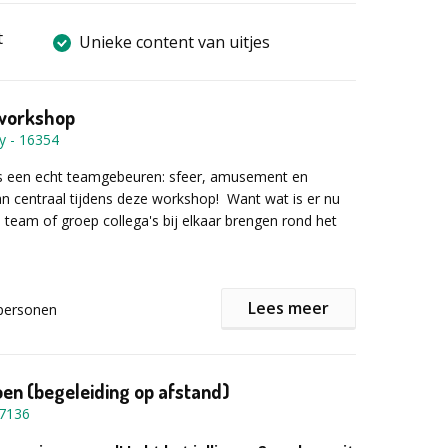
t
Unieke content van uitjes
workshop
y
-
16354
s een echt teamgebeuren: sfeer, amusement en
an centraal tijdens deze workshop! Want wat is er nu
 team of groep collega's bij elkaar brengen rond het
Lees meer
personen
building gegarandeerd niets anders dan lachende
 een pak enthousiasme!
et alle aspecten van het barbecueën en grillen. Welk
en (begeleiding op afstand)
wat? Hoe onderhoud ik de rooster? Wat is het beste:
7136
l of gas? ...