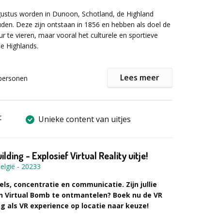
nfo:
Het programma The ‘MASTER BANK’ escape is
ugustus worden in Dunoon, Schotland, de Highland
 outdoor programma. Is een beetje te zien welk weer
en. Deze zijn ontstaan in 1856 en hebben als doel de
zelf of wat je zelf verkiest!
ur te vieren, maar vooral het culturele en sportieve
e Highlands.
 boxen:
chotse tradities herbeleven waar de clans van de
Nederlands, Engels & Frans
Lees meer
s elkaar ontmoeten. U wordt begroet door het geluid
personen
doedelzakken. Elk lid van de clan zal trots de gekleurde
n familie op zijn kilt en muts dragen. Touwtrekken
n en vrouwen in kilts, boomstammen of kanonskogels
t
Unieke content van uitjes
in zakken ..., de vele proeven volgen elkaar op tijdens
, leuke en spannende competitie.
ding - Explosief Virtual Reality uitje!
elgië
-
20233
s, concentratie en communicatie. Zijn jullie
n Virtual Bomb te ontmantelen? Boek nu de VR
g als VR experience op locatie naar keuze!