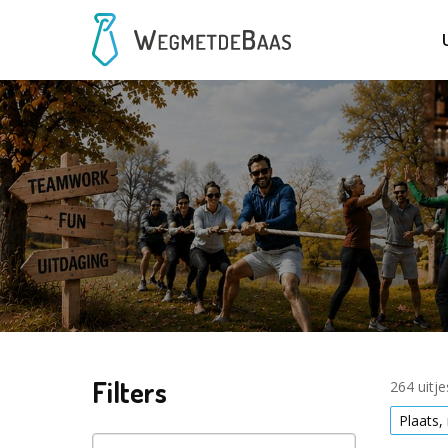
Filters
264 uitj
Plaats,