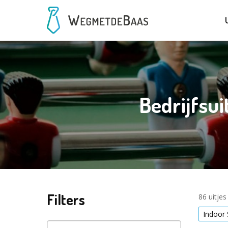
Bedrijfsui
Filters
86 uitje
Indoor 