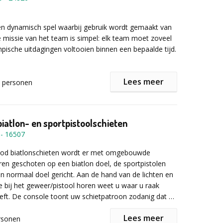
een zeer specifiek seizoen dat nood heeft aan een
Daar speelt Winterproof volledig op in. Alle
oducten en events zijn specifiek verbonden aan een
een dynamisch spel waarbij gebruik wordt gemaakt van
, of gaan gericht indoor door. Ze zijn winterproof.
e missie van het team is simpel: elk team moet zoveel
__
pische uitdagingen voltooien binnen een bepaalde tijd.
r informatie of een vrijblijvende offerte het
mulier in!
Lees meer
personen
sche Spelen van 2024 in het vooruitzicht hebben we
mbuildingsspel ontwikkeld waarbij elk team een tablet
ol materiaal krijgt. Het doel is om zoveel mogelijk
biatlon- en sportpistoolschieten
tdagingen te voltooien binnen de gestelde tijd. Elk
-
16507
keuze uit intellectuele, creatieve en fysieke
 kiest welke opdrachten het wil voltooien.
arood biatlonschieten wordt er met omgebouwde
en geschoten op een biatlon doel, de sportpistolen
 team wordt bekroond op het podium met Olympische
 normaal doel gericht. Aan de hand van de lichten en
e bij het geweer/pistool horen weet u waar u raak
ft. De console toont uw schietpatroon zodanig dat u
 kan aanpassen. Dit is een superleuke ervaring voor
Lees meer
enen als kinderen. Het infrarood biatlon- en
rsonen
rukwekkende activiteit die lang blijft nazinderen en