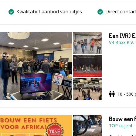
Kwalitatief aanbod van uitjes
Direct contac
Een (VR) E
VR Boxx B.V.
Werk samen
Ooit een 'no
voor jou en 
extra uniek d
je, je echt i
mogelijkhede
10 - 500
De Escapero
en plezier. De
interactief b
opdrachten op
Bouw een f
TOP-uitje.nl
-
Vrij rondlo
Met vijf spe