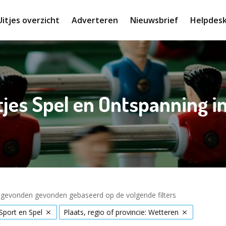
Uitjes overzicht
Adverteren
Nieuwsbrief
Helpdes
tjes Spel en Ontspanning 
s gevonden gevonden gebaseerd op de volgende filters
Sport en Spel
Plaats, regio of provincie: Wetteren