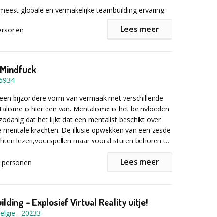
elen kunnen zowel in
competitievorm of in vrije
eest globale en vermakelijke teambuilding-ervaring:
t worden.
workshop duurt gemiddeld
2 tot 2,5 uur
, afhankelijk
orld”! Een avontuur dat grenzen overschrijdt en jullie
sgrootte.
Lees meer
ersonen
met ludieke activiteiten uit alle uithoeken van de
oor een
gezonde mix
aan volksspelen met keuze uit:
ereldreis zonder jetlag, maar met des te meer energie
, ringspel, schuiftafel, tafelhockey, tonspel, trou
l en/of diner
ng!
, kazenspel, sjoelbak, wip wap, cub, darts, kubb ...
soires
Mindfuck
n locatie mogelijk
6934
met andere activiteiten
r informatie of een vrijblijvende offerte het
 opdrachten/spelleiding
mulier in!
 een bijzondere vorm van vermaak met verschillende
nsen? Laat het ons weten
etalisme is hier een van. Mentalisme is het beïnvloeden
odanig dat het lijkt dat een mentalist beschikt over
 mentale krachten. De illusie opwekken van een zesde
chten lezen,voorspellen maar vooral sturen behoren tot
van echte mindf*cker.
Lees meer
personen
ogelijkheid om je deze unieke discipline eigen te maken
k workshop .
ding - Explosief Virtual Reality uitje!
elgië
-
20233