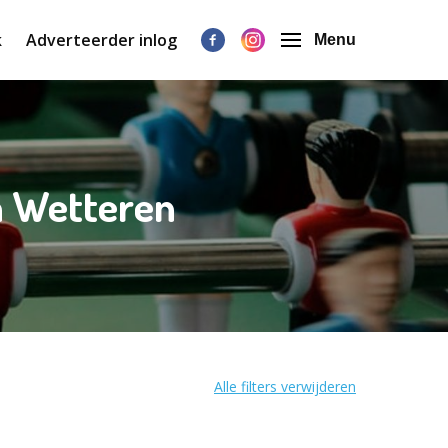
k
Adverteerder inlog
Menu
in Wetteren
Alle filters verwijderen