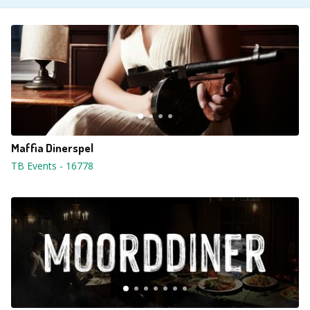
Maffia Dinerspel
TB Events
-
16778