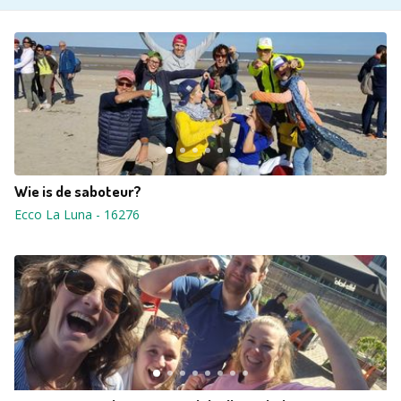
Wie is de saboteur?
Ecco La Luna
-
16276