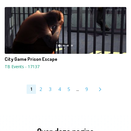
City Game Prison Escape
TB Events
-
17137
2
3
4
5
...
9
1