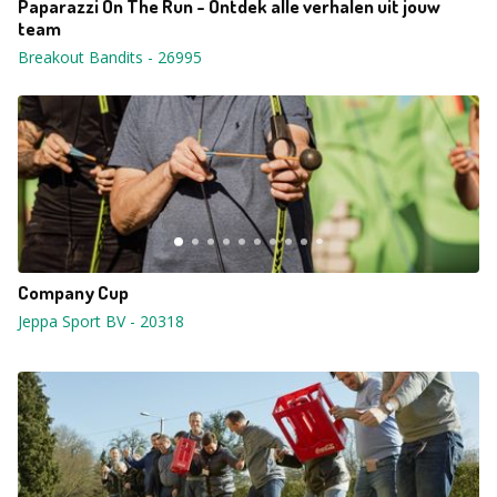
Paparazzi On The Run - Ontdek alle verhalen uit jouw
team
Breakout Bandits
-
26995
Company Cup
Jeppa Sport BV
-
20318