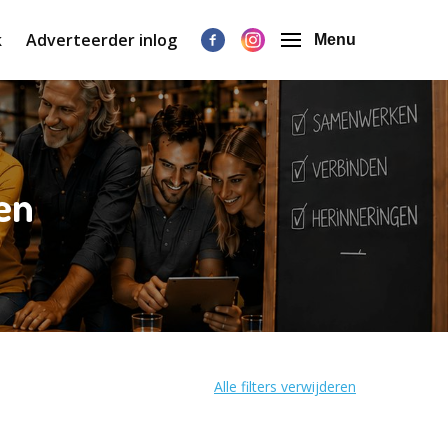
k
Adverteerder inlog
Menu
en
Alle filters verwijderen