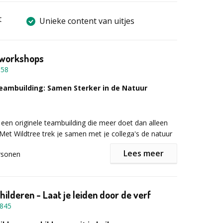
t
Unieke content van uitjes
 workshops
058
eambuilding: Samen Sterker in de Natuur
een originele teambuilding die meer doet dan alleen
et Wildtree trek je samen met je collega's de natuur
nieke ervaring waarin samenwerking, communicatie,
Lees meer
rsonen
n vertrouwen centraal staan.
bushcraft-teambuildings gaan teams actief aan de slag
childeren - Laat je leiden door de verf
he outdoorvaardigheden. Samen uitdagingen aangaan,
845
lossen en nieuwe vaardigheden leren zorgt voor een