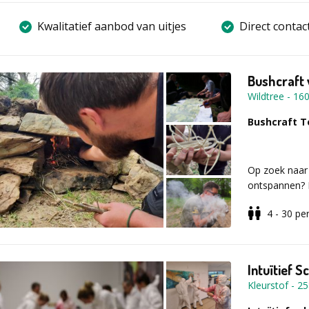
Kwalitatief aanbod van uitjes
Direct contac
Bushcraft
Wildtree
-
16
Bushcraft T
Op zoek naar 
ontspannen? M
in voor een u
4 - 30
pe
creativiteit e
Tijdens onze 
Intuïtief S
met praktisc
Kleurstof
-
25
problemen op