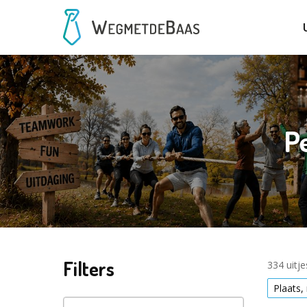
P
Filters
334 uitj
Plaats,