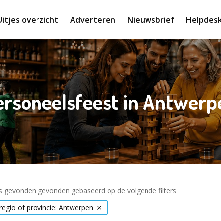
Uitjes overzicht
Adverteren
Nieuwsbrief
Helpdes
ersoneelsfeest in Antwerp
es gevonden gevonden gebaseerd op de volgende filters
 regio of provincie: Antwerpen