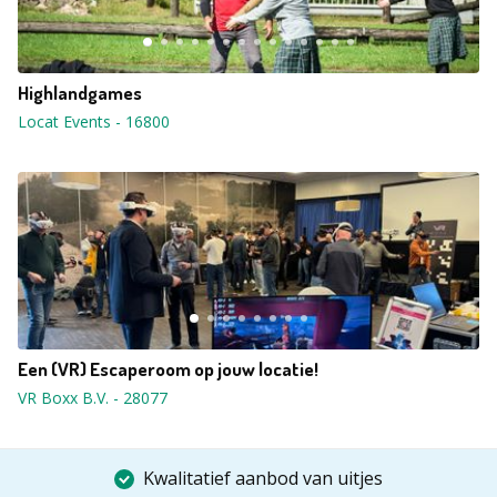
Highlandgames
Locat Events
-
16800
Een (VR) Escaperoom op jouw locatie!
VR Boxx B.V.
-
28077
Kwalitatief aanbod van uitjes