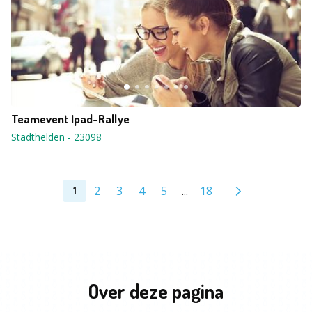
Teamevent Ipad-Rallye
Stadthelden
-
23098
2
3
4
5
...
18
1
Over deze pagina