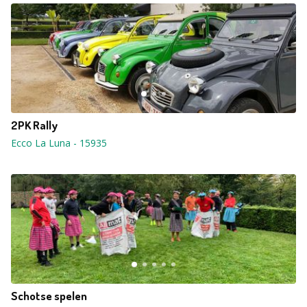
2PK Rally
Ecco La Luna
-
15935
Schotse spelen