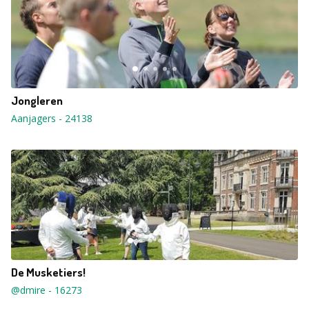
Jongleren
Aanjagers
-
24138
De Musketiers!
@dmire
-
16273