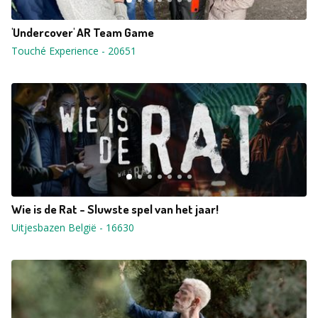
'Undercover' AR Team Game
Touché Experience
-
20651
Wie is de Rat - Sluwste spel van het jaar!
Uitjesbazen België
-
16630