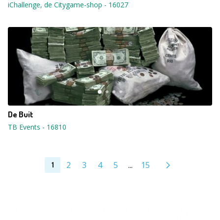
iChallenge, de Citygame-shop
-
16027
De Buit
TB Events
-
16810
2
3
4
5
...
15
1