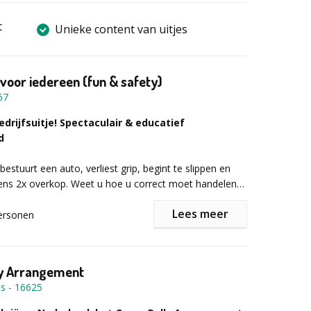
t
Unieke content van uitjes
 voor iedereen (fun & safety)
67
edrijfsuitje! Spectaculair & educatief
d
 bestuurt een auto, verliest grip, begint te slippen en
gens 2x overkop. Weet u hoe u correct moet handelen
oodsituaties? Ervaar alles in de praktijk en wordt een
Lees meer
loot!
ersonen
 bekend als DE slipschool van België met meer dan 6
s daarom ook marktleider in de slipwereld. Een team van
ly Arrangement
 instructeurs staan voor u klaar. Na een kort deeltje
ts
-
16625
t aan u! Neem plaats achter het stuur in onze slipauto
 onvergetelijke maar ook zeer leerzame dag.