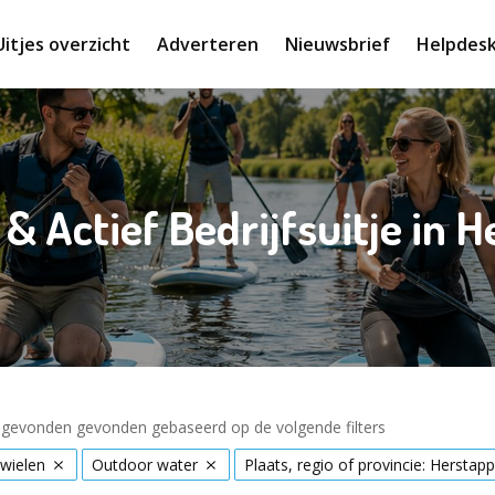
Uitjes overzicht
Adverteren
Nieuwsbrief
Helpdes
 & Actief Bedrijfsuitje in 
s gevonden gevonden gebaseerd op de volgende filters
wielen
Outdoor water
Plaats, regio of provincie: Herstap