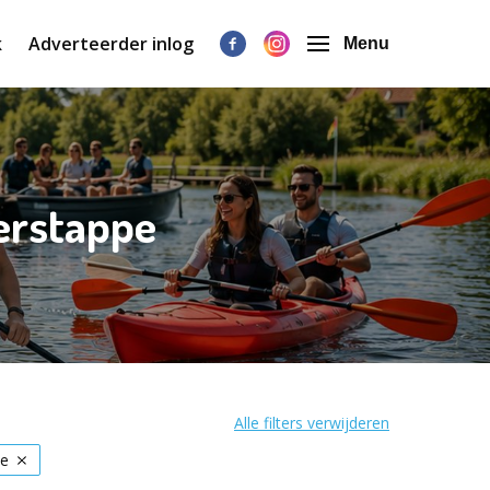
k
Adverteerder inlog
Menu
Herstappe
Alle filters verwijderen
pe