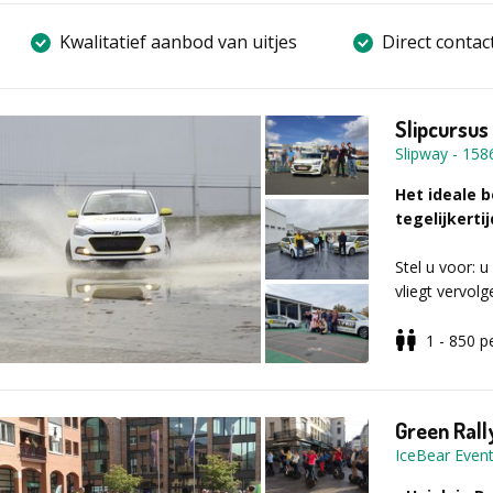
Kwalitatief aanbod van uitjes
Direct contac
Slipcursus
Slipway
-
158
Het ideale b
tegelijkertij
Stel u voor: u
vliegt vervol
tijdens deze n
ervaren slippi
1 - 850
p
Slipway staat
locaties en i
Green Ral
professionele
IceBear Even
theorie is he
en beleef een