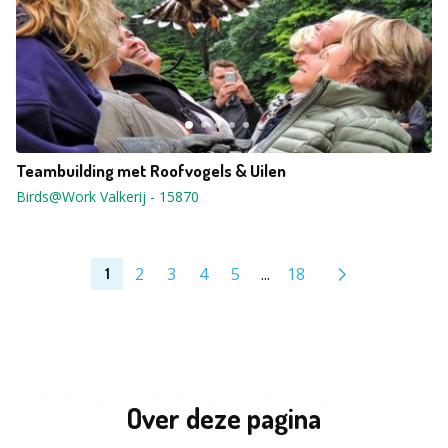
Teambuilding met Roofvogels & Uilen
Birds@Work Valkerij
-
15870
2
3
4
5
...
18
1
Over deze pagina