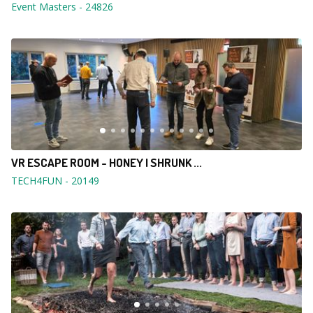
Event Masters
-
24826
VR ESCAPE ROOM - HONEY I SHRUNK ...
TECH4FUN
-
20149