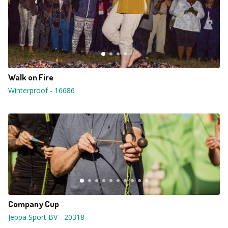
Walk on Fire
Winterproof
-
16686
Company Cup
Jeppa Sport BV
-
20318