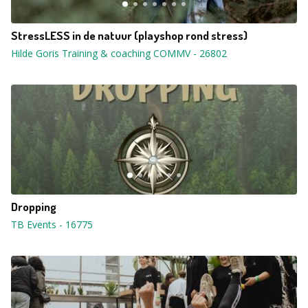
StressLESS in de natuur (playshop rond stress)
Hilde Goris Training & coaching COMMV
-
26802
Dropping
TB Events
-
16775