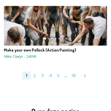
Make your own Pollock (Action Painting)
Mike Claeys
-
24098
2
3
4
5
...
18
1