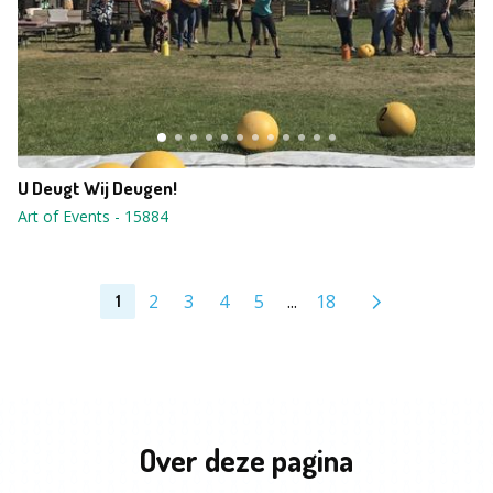
U Deugt Wij Deugen!
Art of Events
-
15884
2
3
4
5
...
18
1
Over deze pagina