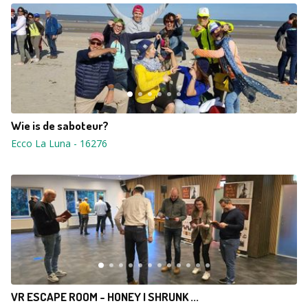
Wie is de saboteur?
Ecco La Luna
-
16276
VR ESCAPE ROOM - HONEY I SHRUNK ...