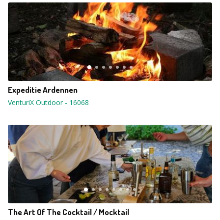
Expeditie Ardennen
VenturiX Outdoor
-
16068
The Art Of The Cocktail / Mocktail