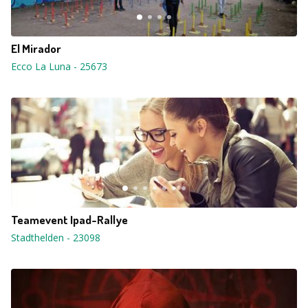
El Mirador
Ecco La Luna
-
25673
Teamevent Ipad-Rallye
Stadthelden
-
23098