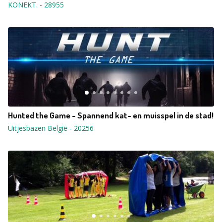
KONEKT.
-
28955
Hunted the Game - Spannend kat- en muisspel in de stad!
Uitjesbazen België
-
20256