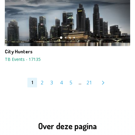
City Hunters
TB Events
-
17135
2
3
4
5
...
21
1
Over deze pagina