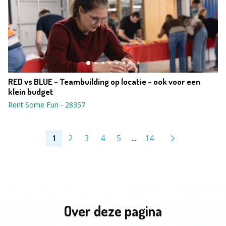
RED vs BLUE - Teambuilding op locatie - ook voor een
klein budget
Rent Some Fun
-
28357
2
3
4
5
...
14
1
Over deze pagina