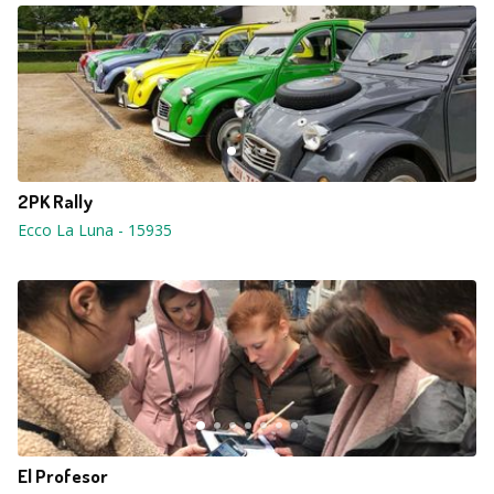
2PK Rally
Ecco La Luna
-
15935
El Profesor