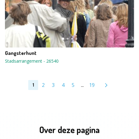
Gangsterhunt
Stadsarrangement
-
26540
2
3
4
5
...
19
1
Over deze pagina