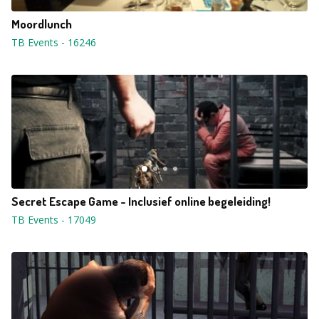
Moordlunch
TB Events
-
16246
Secret Escape Game - Inclusief online begeleiding!
TB Events
-
17049