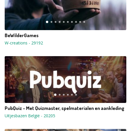
BeWilderGames
W-creations
-
29192
PubQuiz - Met Quizmaster, spelmaterialen en aankleding
Uitjesbazen België
-
20205