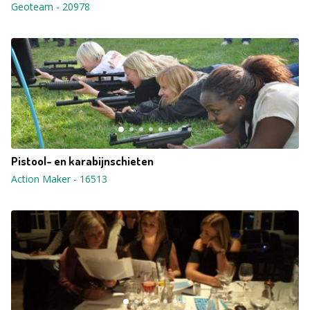
Geoteam
-
20978
Pistool- en karabijnschieten
Action Maker
-
16513