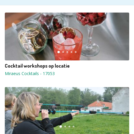
Cocktail workshops op locatie
Miraeus Cocktails
-
17053