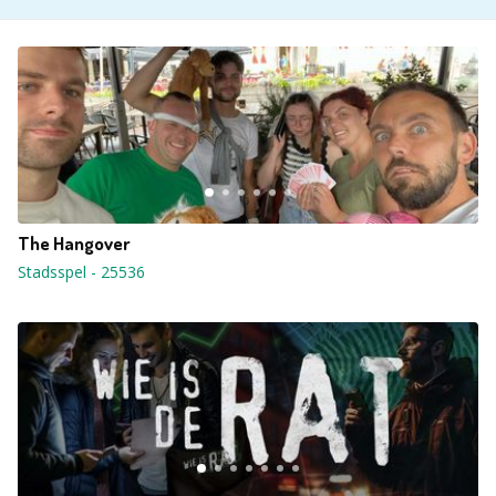
The Hangover
Stadsspel
-
25536