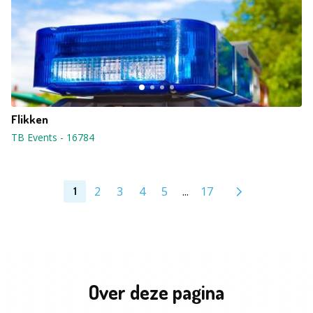
Flikken
TB Events
-
16784
2
3
4
5
...
17
1
Over deze pagina