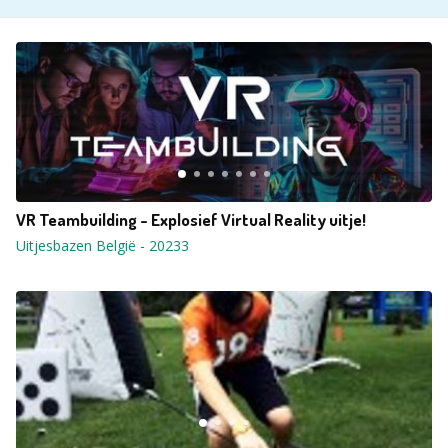
VR Teambuilding - Explosief Virtual Reality uitje!
Uitjesbazen België
-
20233