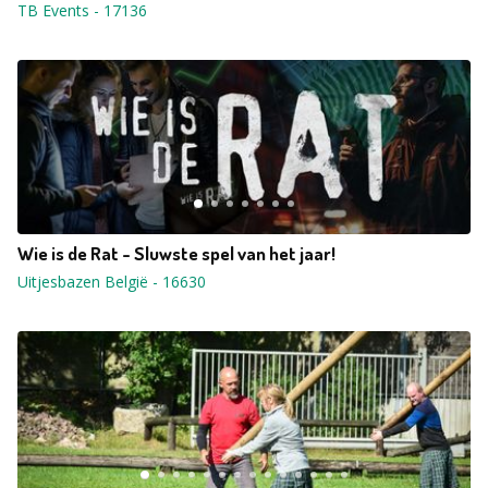
TB Events
-
17136
Wie is de Rat - Sluwste spel van het jaar!
Uitjesbazen België
-
16630