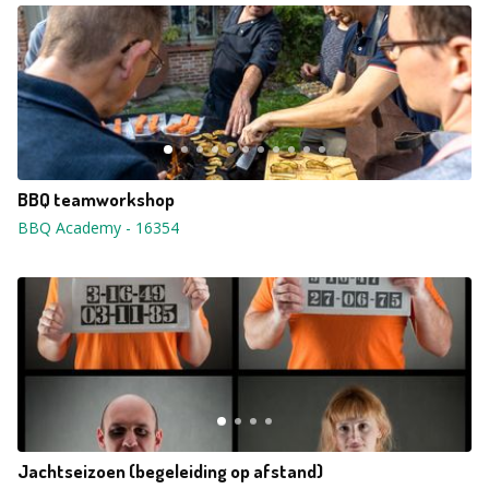
BBQ teamworkshop
BBQ Academy
-
16354
Jachtseizoen (begeleiding op afstand)