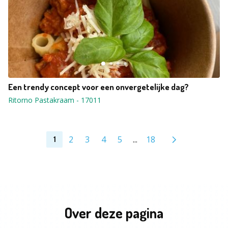
Een trendy concept voor een onvergetelijke dag?
Ritorno Pastakraam
-
17011
2
3
4
5
...
18
1
Over deze pagina