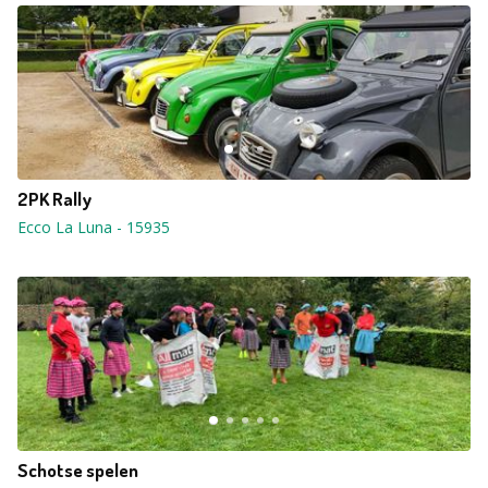
2PK Rally
Ecco La Luna
-
15935
Schotse spelen