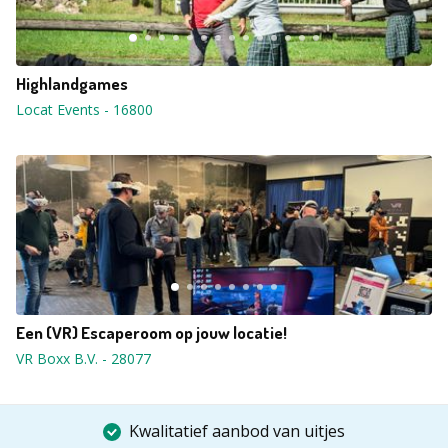
Highlandgames
Locat Events
-
16800
Een (VR) Escaperoom op jouw locatie!
VR Boxx B.V.
-
28077
Kwalitatief aanbod van uitjes