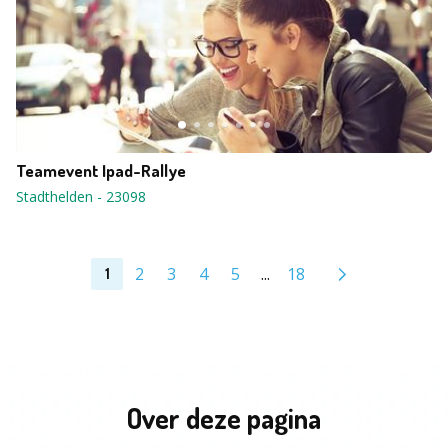
Teamevent Ipad-Rallye
Stadthelden
-
23098
2
3
4
5
...
18
1
Over deze pagina