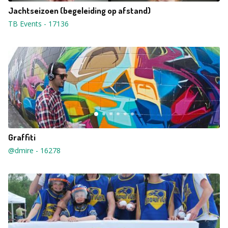
Jachtseizoen (begeleiding op afstand)
TB Events
-
17136
Graffiti
@dmire
-
16278