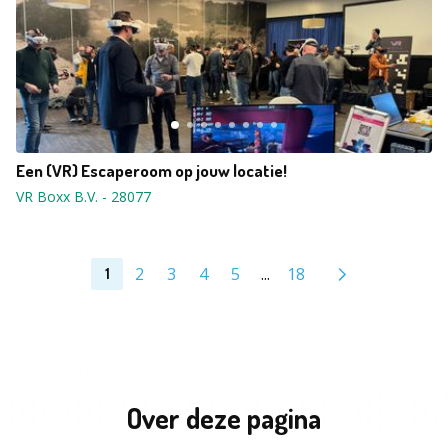
Een (VR) Escaperoom op jouw locatie!
VR Boxx B.V.
-
28077
2
3
4
5
...
18
1
Over deze pagina