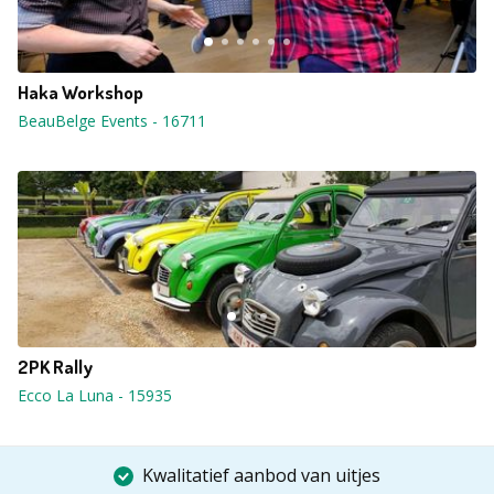
Haka Workshop
BeauBelge Events
-
16711
2PK Rally
Ecco La Luna
-
15935
Kwalitatief aanbod van uitjes