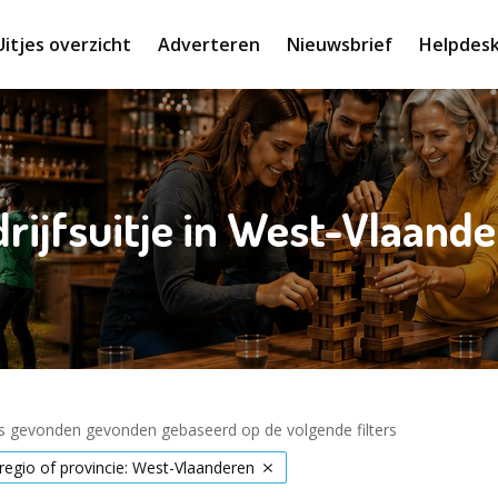
Uitjes overzicht
Adverteren
Nieuwsbrief
Helpdes
rijfsuitje in West-Vlaand
es gevonden gevonden gebaseerd op de volgende filters
 regio of provincie: West-Vlaanderen