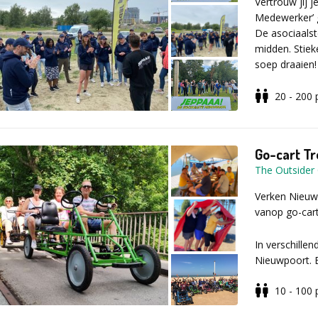
Vertrouw jij j
mensenkennis
Medewerker’ g
De asociaalste
Honger naa
midden. Stiek
Een lunch of d
soep draaien!
niet bij de pr
Neem contact
20 - 200
Laat jij je v
medewerker i
Go-cart T
The Outsider
Vul voor mee
aanvraagfor
Verken Nieu
vanop go-cart
In verschille
Nieuwpoort. E
te beantwoor
10 - 100
Jullie krijge