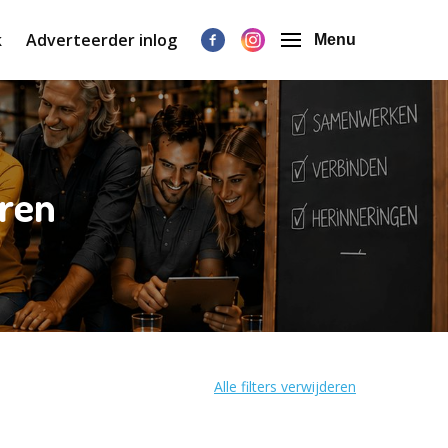
k
Adverteerder inlog
Menu
eren
Alle filters verwijderen