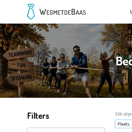
Bed
Filters
336 uitj
Plaats,