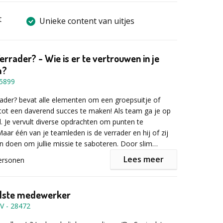
t
Unieke content van uitjes
errader? - Wie is er te vertrouwen in je
m?
5899
rader? bevat alle elementen om een groepsuitje of
tot een daverend succes te maken! Als team ga je op
d. Je vervult diverse opdrachten om punten te
aar één van je teamleden is de verrader en hij of zij
aan doen om jullie missie te saboteren. Door slim
een gezonde teamspirit ben je in staat om de
Lees meer
ersonen
ntmaskeren. Maar wie kun je vertrouwen?
naar meer teambuilding activiteiten van ons? Klik op
je opdrachten uit en jaag je op 'de verrader' in jullie
dere activiteiten van dit bedrijf voor
Help de
alste medewerker
drachten zijn spectaculair, angstaanjagend of
 ontvoerd, Escape room op locatie, Escape in the
BV
-
28472
ar altijd intrigerend. Nodig zijn: inventiviteit,
l reality, en nog veel meer….
gheid, intelligentie, inzicht, lef en bovenal