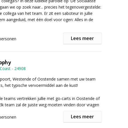
e collega’s? In deze ludieke parodie op ‘De Sociaalste
.
aan we op zoek naar... precies het tegenovergestelde:
 collega van het team. Er zit een saboteur in jullie
r meer?
em aangeduid, met één doel voor ogen: Alles in de
iner als afsluiter is een kroon op je speurwerk. Dit zit
ijs inbegrepen, maar er zijn diverse mogelijkheden.
 op voor de mogelijkheden.
Lees meer
personen
akkundig misleiden? Of ontdek je wie de asociaalste
s?
rophy
 Coast
-
24908
r informatie of een vrijblijvende offerte het
mulier in!
wpoort, Westende of Oostende samen met uw team
s, het typische vervoermiddel aan de kust!
nde teams vertrekken jullie met go-carts in Oostende of
lk team zal de juiste weg moeten vinden door vragen
den onderweg.
Lees meer
personen
n ook een kaart mee waarop controlepunten gemarkeerd