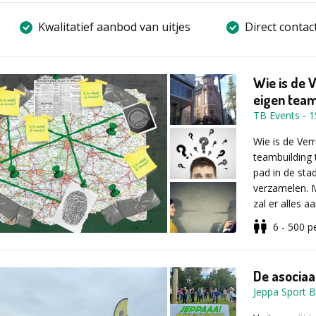
Kwalitatief aanbod van uitjes
Direct contac
Wie is de V
eigen tea
TB Events
-
1
Wie is de Ver
teambuilding 
pad in de sta
verzamelen. M
zal er alles 
samenspel en 
6 - 500
p
verrader te o
Nieuwsgierig 
Als team voer 
het tabblad an
De asocia
midden. De op
directeur is
Jeppa Sport 
ontroerend, ma
city, Virtua
stressbestendi