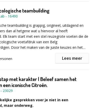
cologische teambuilding
Lab
-
16490
che teambuilding is grappig, origineel, uitdagend en
rs dan al hetgene wat u hiervoor al heeft
. Elk team start met een stel reuzegrote voeten die de
cologische voetafdruk van een Belg
digen. Door het maken van de juiste keuzes en het
 afwisselende opdrachten (humoristisch, licht sportief,
Lees meer
cultureel, culinair, …), die verspreid liggen op de
ersonen
es in de stad moeten de teams trachten hun
e juiste keuze maakt, snijden wij met plezier een
oetafdruk te verminderen.
accio van uw reuzegrote voeten. Voor wie zal uw team
ezin met de kleerkast vol bamboekleren die elke zondag
tstap met karakter | Beleef samen het
e met 4-dubbele uitlaat naar de kust rijdt of de
n een iconische Citroën.
ilie die wel 100 km gaat fietsen om zich vervolgens
s
-
23029
 versterken met een heerlijke cote à l’os die eigenlijk
en is bedoeld? Stijlvolle humor en spannende
elijke gesprekken voer je niet in een
 maken dit event zo uniek dat er nog lang over
het eindpunt bereikt met het kleinste koppel voeten,
l, maar onderweg.
l worden …
 met de hoorn des overvloeds. Terwijl u de mooiste