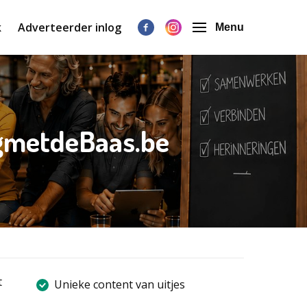
k
Adverteerder inlog
Menu
egmetdeBaas.be
t
Unieke content van uitjes