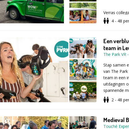
plekjes van d
manier meer t
Verras collega
achterlaat.
bedrijfsuitsta
4 - 48
pe
Laat de dagel
ontspannen da
Duur: halve d
ontmoetingen
Een verblu
team in Le
Voor meer inf
The Park VR
formulier inv
Onze zorgvuld
kronkelende 
Stap samen e
verborgen par
van The Park l
ontdekt ieder
team in een i
tempo.
uitdagingen o
spannende mis
samenwerking,
2 - 48
pe
Het gaat niet
samen deelt. 
Wat mag je
leren kennen,
Bij The Park s
Medieval B
contacten uitg
verhaal binne
Touché Exper