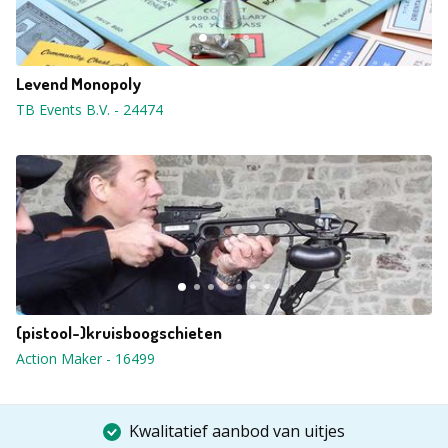
Levend Monopoly
TB Events B.V.
-
24474
(pistool-)kruisboogschieten
Action Maker
-
16499
Kwalitatief aanbod van uitjes