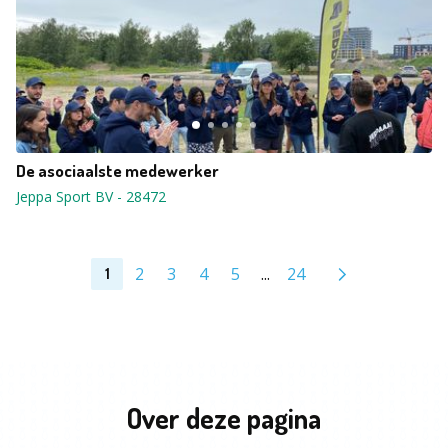
De asociaalste medewerker
Jeppa Sport BV
-
28472
2
3
4
5
...
24
1
Over deze pagina