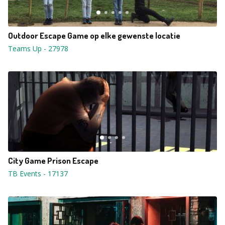
Outdoor Escape Game op elke gewenste locatie
Teams Up
-
27978
City Game Prison Escape
TB Events
-
17137