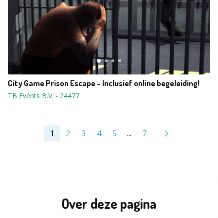
City Game Prison Escape - Inclusief online begeleiding!
TB Events B.V.
-
24477
2
3
4
5
...
7
1
Over deze pagina