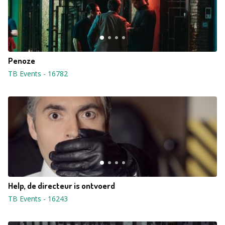
Penoze
TB Events
-
16782
Help, de directeur is ontvoerd
TB Events
-
16243