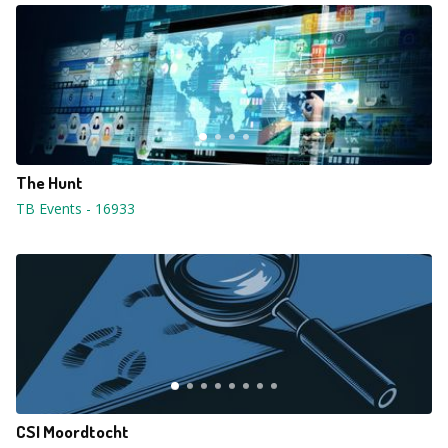
The Hunt
TB Events
-
16933
CSI Moordtocht