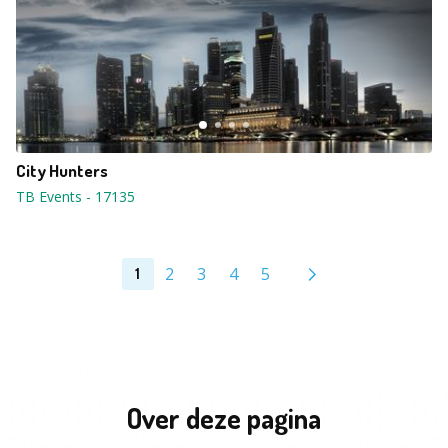
City Hunters
TB Events
-
17135
2
3
4
5
1
Over deze pagina