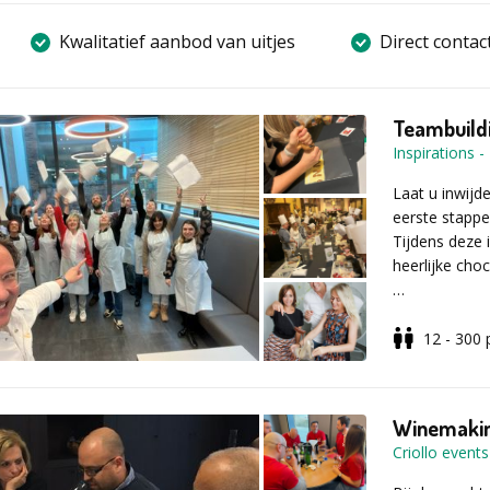
Kwalitatief aanbod van uitjes
Direct contac
Teambuild
Inspirations
-
Laat u inwijd
eerste stappe
Tijdens deze 
heerlijke cho
Chocolade be
personen
12 - 300
Ook grotere g
en klein.
Winemakin
Eerst krijgt u
Criollo events
van één van 
Daarna gaan 