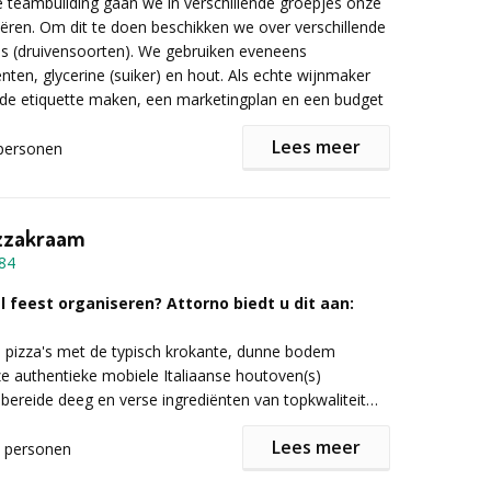
e teambuilding gaan we in verschillende groepjes onze
 chocoladecreaties te verwezenlijken.
eëren. Om dit te doen beschikken we over verschillende
 (druivensoorten). We gebruiken eveneens
 is ook online beschikbaar.
ten, glycerine (suiker) en hout. Als echte wijnmaker
r informatie of vrijblijvende offerte onderstaand
de etiquette maken, een marketingplan en een budget
mulier in!
Dit alles moet natuurlijk in een beperkte tijd
Lees meer
personen
ng chocolade
 fase gaat elk team een presentatie doen om zijn wijn
e teams te verkopen. Hierop worden dan punten
izzakraam
 presentatie, het visuele, de coherentie tussen de
84
publiek, het budget enz...
fase worden de verschillende wijnen blind geproefd. En
l feest organiseren? Attorno biedt u dit aan:
kat op de koord. Het winnend team gaat naar huis
prijs.
e pizza's met de typisch krokante, dunne bodem
ze authentieke mobiele Italiaanse houtoven(s)
bereide deeg en verse ingrediënten van topkwaliteit
 gekozen locatie, ruime keuze en 'à volonté'
Lees meer
personen
garanderen dat wij er alles aan doen om uw feest een