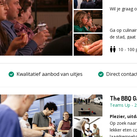
overleg is vee
het visuele, de
Wil je graag 
Beleef. Speel
-Prijzen
De verschille
Onze prijs is,
gaat de meest
Prijzen begin
Ga op culinai
locatie heeft
de stad, gaat
uniek café. D
10 - 100
Voor meer inf
over hoe je b
formulier invu
karakteristiek
Jullie worden
Kwalitatief aanbod van uitjes
Direct contac
de geheimen v
Bier en choc
heerlijke loka
authentieke c
Een absolute 
The BBQ 
hun uniek deco
bedrijfseven
Teams Up
-
2
Plezier, ui
Op zoek naar 
lekker eten 
laagdrempeli