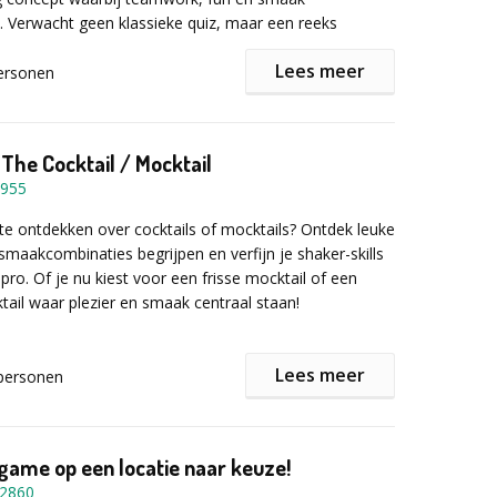
Verwacht geen klassieke quiz, maar een reeks
hallenges die je collega's gegarandeerd in actie zetten.
Lees meer
ersonen
et in?
et spel? Een grote, interactieve spelbox vol raadsels en
 The Cocktail / Mocktail
oord opent automatisch een kluisje – en daar zitten...
955
tjes
in. Die heb je nodig om je BBQ-buit veilig te
et je er wel nog een extra uitdaging voor trotseren.
e ontdekken over cocktails of mocktails? Ontdek leuke
 smaakcombinaties begrijpen en verfijn je shaker-skills
het minitoernooi los, met luchtige opdrachten zoals
pro. Of je nu kiest voor een frisse mocktail of een
nagelkloppen
– perfect om de sfeer erin te houden
ktail waar plezier en smaak centraal staan!
en te scoren voor het eindklassement.
luiter
Lees meer
personen
huis als een échte cocktailshaker, boordevol nieuwe
k- en doewerk is het tijd voor ontspanning en eten.
rlijke smaakervaringen.
een eenvoudige maar lekkere barbecueformule:
dit programma uniek?
game op een locatie naar keuze!
per deelnemer met keuze uit hamburger, kippenburger
2860
st