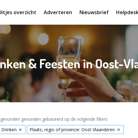
Uitjes overzicht
Adverteren
Nieuwsbrief
Helpdes
inken & Feesten in Oost-V
s gevonden gevonden gebaseerd op de volgende filters
 Drinken
Plaats, regio of provincie: Oost-Vlaanderen