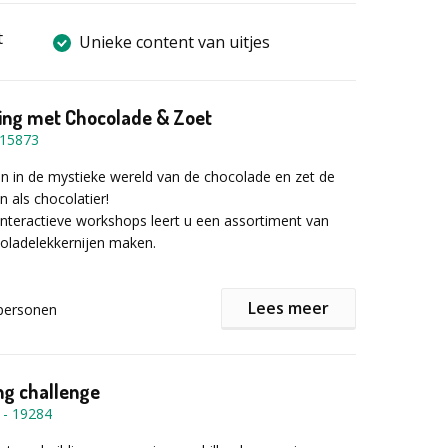
t
Unieke content van uitjes
ing met Chocolade & Zoet
15873
en in de mystieke wereld van de chocolade en zet de
n als chocolatier!
interactieve workshops leert u een assortiment van
coladelekkernijen maken.
leving en workshops op maat voor elk budget vanaf 12
Lees meer
personen
roepen zijn mogelijk in diverse budgetten voor groot
g challenge
 een interessante uitleg over alle details van chocolade
-
19284
onze Chef Chocolatiers.
we aan de slag met de beste chocolades om de meest