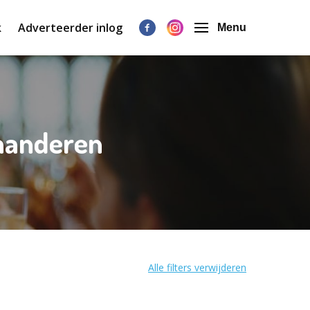
k
Adverteerder inlog
Menu
laanderen
Alle filters verwijderen